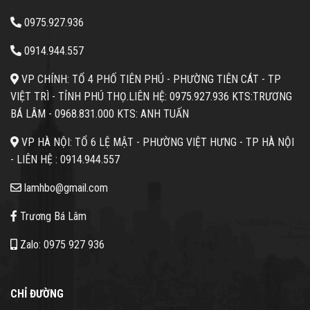
0975.927.936
0914.944.557
VP CHÍNH: TỔ 4 PHỐ TIÊN PHÚ - PHƯỜNG TIÊN CÁT - TP
VIỆT TRÌ - TỈNH PHÚ THỌ.
LIÊN HỆ: 0975.927.936 KTS:TRƯƠNG
BÁ LÂM -
0968.831.000 KTS: ANH TUẤN
VP HÀ NỘI: TỔ 6 LỆ MẬT - PHƯỜNG VIỆT HƯNG - TP HÀ NỘI
- LIÊN HỆ :
0914.944.557
lamhbo@gmail.com
Trương Bá Lâm
Zalo: 0975 927 936
CHỈ ĐƯỜNG