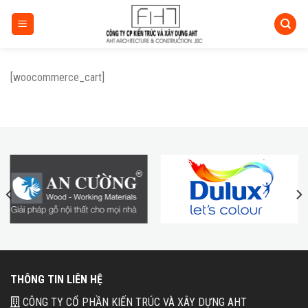
Skip
to
content
[woocommerce_cart]
THÔNG TIN LIÊN HỆ
CÔNG TY CỔ PHẦN KIẾN TRÚC VÀ XÂY DỰNG AHT