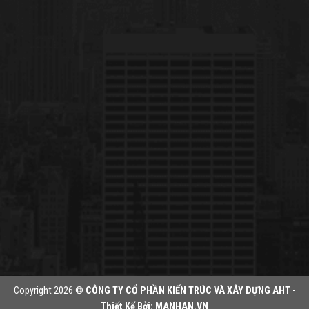
Copyright 2026 ©
CÔNG TY CỔ PHẦN KIẾN TRÚC VÀ XÂY DỰNG AHT -
Thiết Kế Bởi:
MANHAN.VN