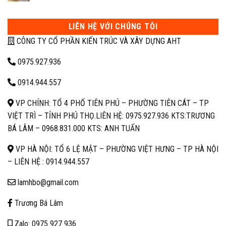
LIÊN HỆ VỚI CHÚNG TÔI
CÔNG TY CỔ PHẦN KIẾN TRÚC VÀ XÂY DỰNG AHT
0975.927.936
0914.944.557
VP CHÍNH: TỔ 4 PHỐ TIÊN PHÚ – PHƯỜNG TIÊN CÁT – TP
VIỆT TRÌ – TỈNH PHÚ THỌ.
LIÊN HỆ: 0975.927.936 KTS:TRƯƠNG
BÁ LÂM –
0968.831.000 KTS: ANH TUẤN
VP HÀ NỘI: TỔ 6 LỆ MẬT – PHƯỜNG VIỆT HƯNG – TP HÀ NỘI
– LIÊN HỆ :
0914.944.557
lamhbo@gmail.com
Trương Bá Lâm
Zalo: 0975 927 936