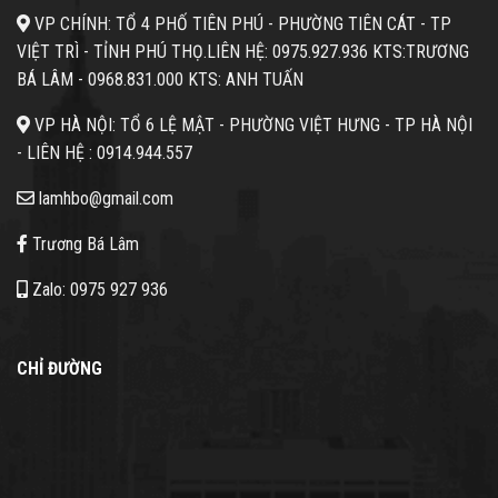
VP CHÍNH: TỔ 4 PHỐ TIÊN PHÚ - PHƯỜNG TIÊN CÁT - TP
VIỆT TRÌ - TỈNH PHÚ THỌ.
LIÊN HỆ: 0975.927.936 KTS:TRƯƠNG
BÁ LÂM -
0968.831.000 KTS: ANH TUẤN
VP HÀ NỘI: TỔ 6 LỆ MẬT - PHƯỜNG VIỆT HƯNG - TP HÀ NỘI
- LIÊN HỆ :
0914.944.557
lamhbo@gmail.com
Trương Bá Lâm
Zalo: 0975 927 936
CHỈ ĐƯỜNG