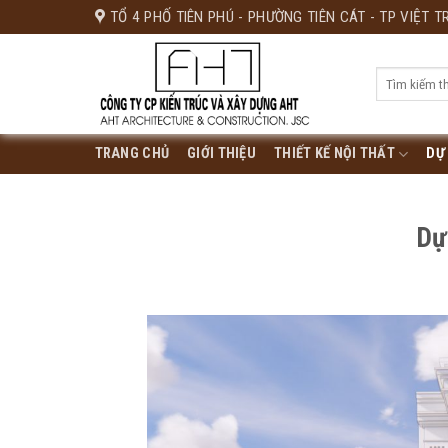
Skip
TỔ 4 PHỐ TIÊN PHÚ - PHƯỜNG TIÊN CÁT - TP VIỆT TR
to
content
TRANG CHỦ
GIỚI THIỆU
THIẾT KẾ NỘI THẤT
DỰ
Dự