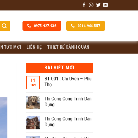
0975.927.936
0914.944.557
IN TỨC MỚI
LIÊN HỆ
THIẾT KẾ CẢNH QUAN
BÀI VIẾT MỚI
BT 001 : Chị Uyên – Phú
11
Thọ
Th9
Thi Công Công Trình Dân
Dụng
Thi Công Công Trình Dân
Dụng