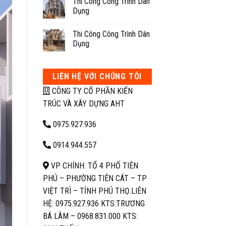
Thi Công Công Trình Dân
Dụng
Thi Công Công Trình Dân
Dụng
LIÊN HỆ VỚI CHÚNG TÔI
CÔNG TY CỔ PHẦN KIẾN
TRÚC VÀ XÂY DỰNG AHT
0975.927.936
0914.944.557
VP CHÍNH: TỔ 4 PHỐ TIÊN
PHÚ – PHƯỜNG TIÊN CÁT – TP
VIỆT TRÌ – TỈNH PHÚ THỌ.
LIÊN
HỆ: 0975.927.936 KTS:TRƯƠNG
BÁ LÂM –
0968.831.000 KTS: