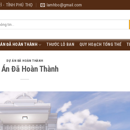
Ì - TỈNH PHÚ THỌ
lamhbo@gmail.com
 ÁN ĐÃ HOÀN THÀNH
THƯỚC LỖ BAN
QUY HOẠCH TỔNG THỂ
T
DỰ ÁN ĐÃ HOÀN THÀNH
 Án Đã Hoàn Thành