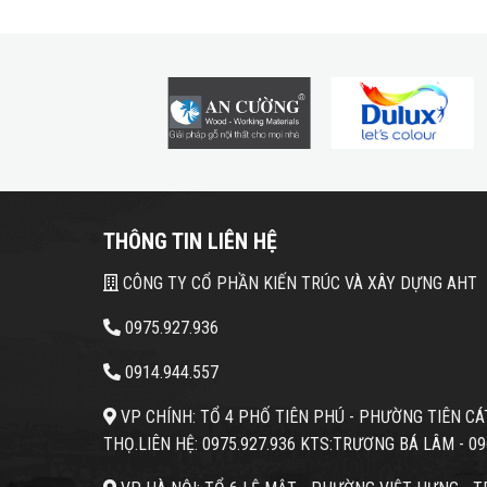
THÔNG TIN LIÊN HỆ
CÔNG TY CỔ PHẦN KIẾN TRÚC VÀ XÂY DỰNG AHT
0975.927.936
0914.944.557
VP CHÍNH: TỔ 4 PHỐ TIÊN PHÚ - PHƯỜNG TIÊN CÁT 
THỌ.
LIÊN HỆ: 0975.927.936 KTS:TRƯƠNG BÁ LÂM -
09