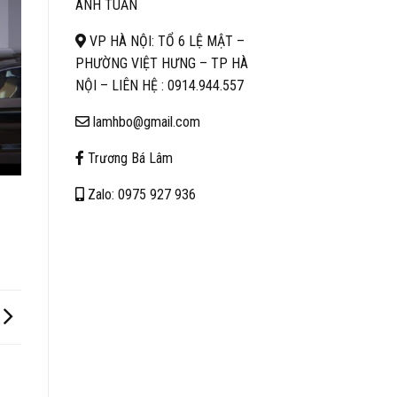
ANH TUẤN
VP HÀ NỘI: TỔ 6 LỆ MẬT –
PHƯỜNG VIỆT HƯNG – TP HÀ
NỘI – LIÊN HỆ :
0914.944.557
lamhbo@gmail.com
Trương Bá Lâm
Zalo: 0975 927 936