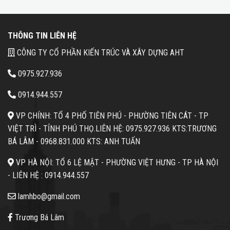
THÔNG TIN LIÊN HỆ
CÔNG TY CỔ PHẦN KIẾN TRÚC VÀ XÂY DỰNG AHT
0975.927.936
0914.944.557
VP CHÍNH: TỔ 4 PHỐ TIÊN PHÚ - PHƯỜNG TIÊN CÁT - TP
VIỆT TRÌ - TỈNH PHÚ THỌ.
LIÊN HỆ: 0975.927.936 KTS:TRƯƠNG
BÁ LÂM -
0968.831.000 KTS: ANH TUẤN
VP HÀ NỘI: TỔ 6 LỆ MẬT - PHƯỜNG VIỆT HƯNG - TP HÀ NỘI
- LIÊN HỆ :
0914.944.557
lamhbo@gmail.com
Trương Bá Lâm