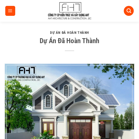
Skip
to
content
DỰ ÁN ĐÃ HOÀN THÀNH
Dự Án Đã Hoàn Thành