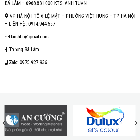
BÁ LÂM –
0968.831.000 KTS: ANH TUẤN
VP HÀ NỘI: TỔ 6 LỆ MẬT – PHƯỜNG VIỆT HƯNG – TP HÀ NỘI
– LIÊN HỆ :
0914.944.557
lamhbo@gmail.com
Trương Bá Lâm
Zalo: 0975 927 936