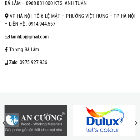
BÁ LÂM –
0968.831.000 KTS: ANH TUẤN
VP HÀ NỘI: TỔ 6 LỆ MẬT – PHƯỜNG VIỆT HƯNG – TP HÀ NỘI
– LIÊN HỆ :
0914.944.557
lamhbo@gmail.com
Trương Bá Lâm
Zalo: 0975 927 936