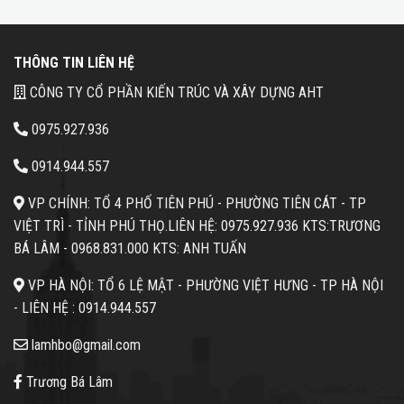
THÔNG TIN LIÊN HỆ
CÔNG TY CỔ PHẦN KIẾN TRÚC VÀ XÂY DỰNG AHT
0975.927.936
0914.944.557
VP CHÍNH: TỔ 4 PHỐ TIÊN PHÚ - PHƯỜNG TIÊN CÁT - TP
VIỆT TRÌ - TỈNH PHÚ THỌ.
LIÊN HỆ: 0975.927.936 KTS:TRƯƠNG
BÁ LÂM -
0968.831.000 KTS: ANH TUẤN
VP HÀ NỘI: TỔ 6 LỆ MẬT - PHƯỜNG VIỆT HƯNG - TP HÀ NỘI
- LIÊN HỆ :
0914.944.557
lamhbo@gmail.com
Trương Bá Lâm