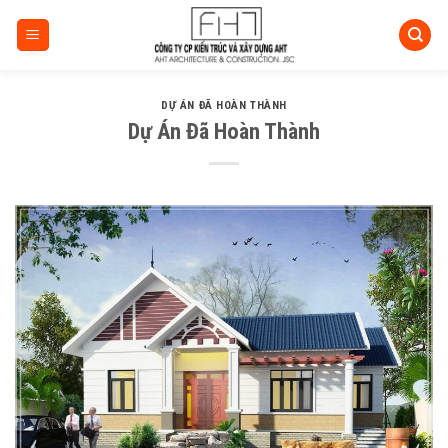
Skip
to
content
DỰ ÁN ĐÃ HOÀN THÀNH
Dự Án Đã Hoàn Thành