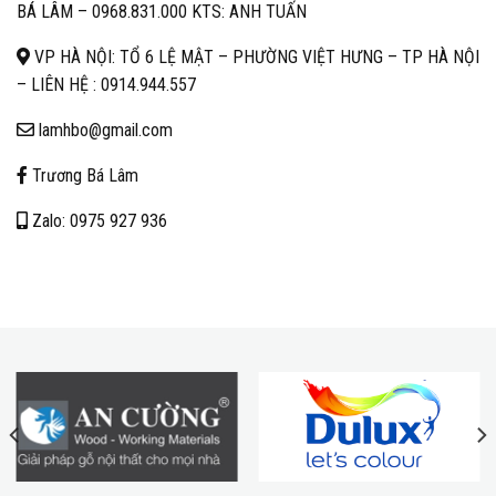
BÁ LÂM –
0968.831.000 KTS: ANH TUẤN
VP HÀ NỘI: TỔ 6 LỆ MẬT – PHƯỜNG VIỆT HƯNG – TP HÀ NỘI
– LIÊN HỆ :
0914.944.557
lamhbo@gmail.com
Trương Bá Lâm
Zalo: 0975 927 936