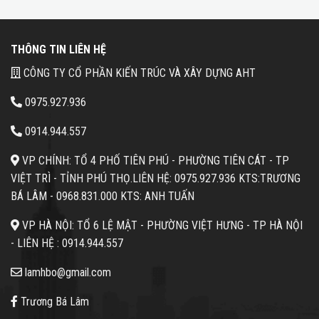
THÔNG TIN LIÊN HỆ
CÔNG TY CỔ PHẦN KIẾN TRÚC VÀ XÂY DỰNG AHT
0975.927.936
0914.944.557
VP CHÍNH: TỔ 4 PHỐ TIÊN PHÚ - PHƯỜNG TIÊN CÁT - TP
VIỆT TRÌ - TỈNH PHÚ THỌ.
LIÊN HỆ: 0975.927.936 KTS:TRƯƠNG
BÁ LÂM -
0968.831.000 KTS: ANH TUẤN
VP HÀ NỘI: TỔ 6 LỆ MẬT - PHƯỜNG VIỆT HƯNG - TP HÀ NỘI
- LIÊN HỆ :
0914.944.557
lamhbo@gmail.com
Trương Bá Lâm