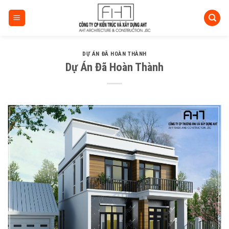
Skip
to
content
DỰ ÁN ĐÃ HOÀN THÀNH
Dự Án Đã Hoàn Thành