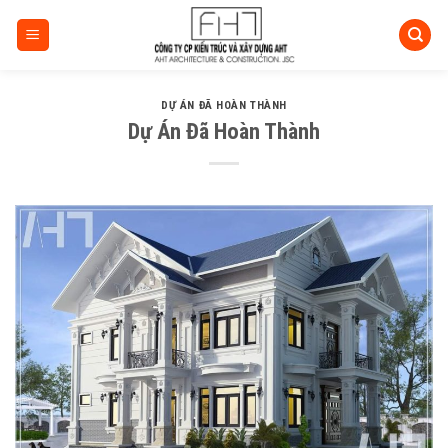
Skip
to
content
DỰ ÁN ĐÃ HOÀN THÀNH
Dự Án Đã Hoàn Thành