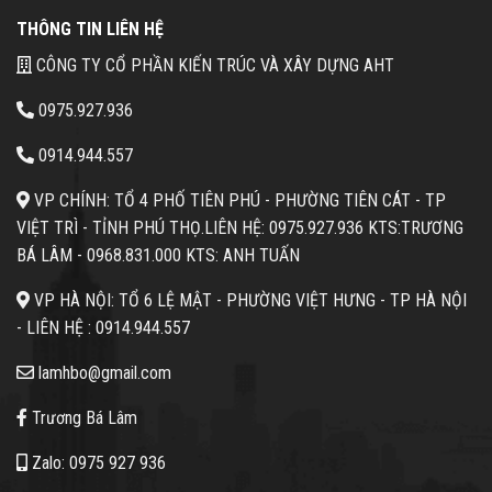
THÔNG TIN LIÊN HỆ
CÔNG TY CỔ PHẦN KIẾN TRÚC VÀ XÂY DỰNG AHT
0975.927.936
0914.944.557
VP CHÍNH: TỔ 4 PHỐ TIÊN PHÚ - PHƯỜNG TIÊN CÁT - TP
VIỆT TRÌ - TỈNH PHÚ THỌ.
LIÊN HỆ: 0975.927.936 KTS:TRƯƠNG
BÁ LÂM -
0968.831.000 KTS: ANH TUẤN
VP HÀ NỘI: TỔ 6 LỆ MẬT - PHƯỜNG VIỆT HƯNG - TP HÀ NỘI
- LIÊN HỆ :
0914.944.557
lamhbo@gmail.com
Trương Bá Lâm
Zalo: 0975 927 936