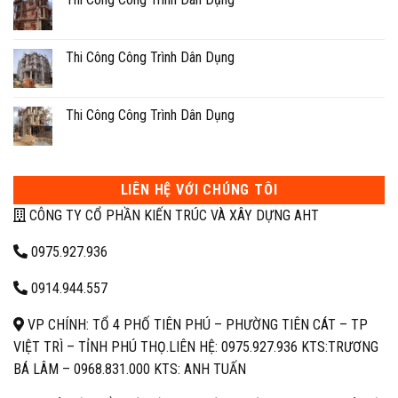
Thi Công Công Trình Dân Dụng
Thi Công Công Trình Dân Dụng
LIÊN HỆ VỚI CHÚNG TÔI
CÔNG TY CỔ PHẦN KIẾN TRÚC VÀ XÂY DỰNG AHT
0975.927.936
0914.944.557
VP CHÍNH: TỔ 4 PHỐ TIÊN PHÚ – PHƯỜNG TIÊN CÁT – TP
VIỆT TRÌ – TỈNH PHÚ THỌ.
LIÊN HỆ: 0975.927.936 KTS:TRƯƠNG
BÁ LÂM –
0968.831.000 KTS: ANH TUẤN