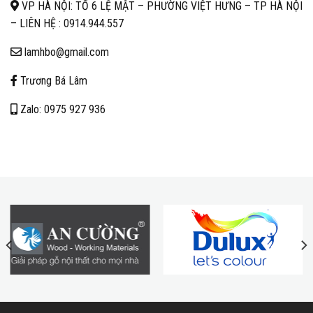
VP HÀ NỘI: TỔ 6 LỆ MẬT – PHƯỜNG VIỆT HƯNG – TP HÀ NỘI
– LIÊN HỆ :
0914.944.557
lamhbo@gmail.com
Trương Bá Lâm
Zalo: 0975 927 936