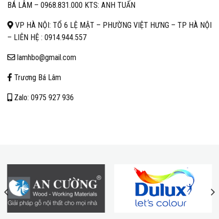
BÁ LÂM –
0968.831.000 KTS: ANH TUẤN
VP HÀ NỘI: TỔ 6 LỆ MẬT – PHƯỜNG VIỆT HƯNG – TP HÀ NỘI
– LIÊN HỆ :
0914.944.557
lamhbo@gmail.com
Trương Bá Lâm
Zalo: 0975 927 936