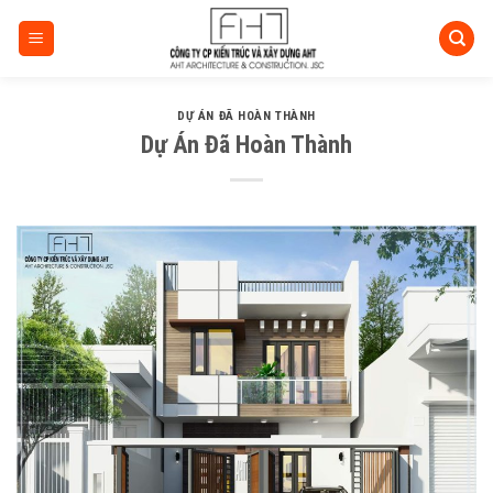
Skip
to
content
DỰ ÁN ĐÃ HOÀN THÀNH
Dự Án Đã Hoàn Thành