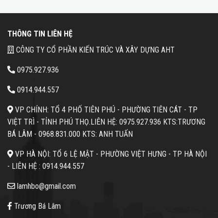
THÔNG TIN LIÊN HỆ
CÔNG TY CỔ PHẦN KIẾN TRÚC VÀ XÂY DỰNG AHT
0975.927.936
0914.944.557
VP CHÍNH: TỔ 4 PHỐ TIÊN PHÚ - PHƯỜNG TIÊN CÁT - TP
VIỆT TRÌ - TỈNH PHÚ THỌ.
LIÊN HỆ: 0975.927.936 KTS:TRƯƠNG
BÁ LÂM -
0968.831.000 KTS: ANH TUẤN
VP HÀ NỘI: TỔ 6 LỆ MẬT - PHƯỜNG VIỆT HƯNG - TP HÀ NỘI
- LIÊN HỆ :
0914.944.557
lamhbo@gmail.com
Trương Bá Lâm