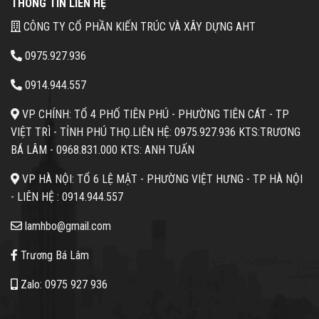
THÔNG TIN LIÊN HỆ
CÔNG TY CỔ PHẦN KIẾN TRÚC VÀ XÂY DỰNG AHT
0975.927.936
0914.944.557
VP CHÍNH: TỔ 4 PHỐ TIÊN PHÚ - PHƯỜNG TIÊN CÁT - TP
VIỆT TRÌ - TỈNH PHÚ THỌ.
LIÊN HỆ: 0975.927.936 KTS:TRƯƠNG
BÁ LÂM -
0968.831.000 KTS: ANH TUẤN
VP HÀ NỘI: TỔ 6 LỆ MẬT - PHƯỜNG VIỆT HƯNG - TP HÀ NỘI
- LIÊN HỆ :
0914.944.557
lamhbo@gmail.com
Trương Bá Lâm
Zalo: 0975 927 936