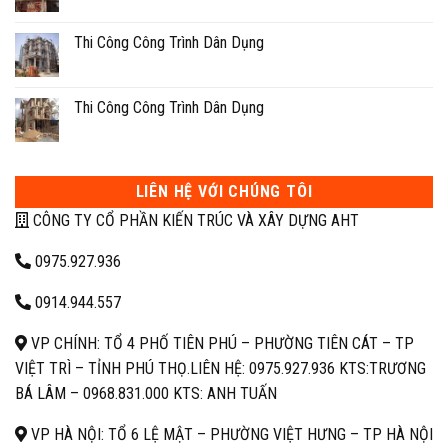
Thi Công Công Trình Dân Dụng
Thi Công Công Trình Dân Dụng
LIÊN HỆ VỚI CHÚNG TÔI
CÔNG TY CỔ PHẦN KIẾN TRÚC VÀ XÂY DỰNG AHT
0975.927.936
0914.944.557
VP CHÍNH: TỔ 4 PHỐ TIÊN PHÚ – PHƯỜNG TIÊN CÁT – TP
VIỆT TRÌ – TỈNH PHÚ THỌ.
LIÊN HỆ: 0975.927.936 KTS:TRƯƠNG
BÁ LÂM –
0968.831.000 KTS: ANH TUẤN
VP HÀ NỘI: TỔ 6 LỆ MẬT – PHƯỜNG VIỆT HƯNG – TP HÀ NỘI