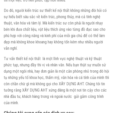
thì mọi việc trở nên phức tạp hơn nhiều.
Do đó, người kiến trúc sư thiết kế nội thất không những đòi hỏi có
sự hiểu biết sâu sắc về kiến trúc, phong thủy, mà cả tính nghệ
thuật, văn hóa và tâm lý. Mà kiến trúc sư còn phải là người nhạy
bén khi đưa chất liệu, vật liệu thích ứng vào từng đồ đạc sao cho
phù hợp với công năng và kinh phí của mỗi gia chủ để có thể làm
đẹp mà không khoe khoang hay không tốn kém như nhiều người
vẫn nghĩ.
Tư vấn thiết kế nội thất là một lĩnh vực nghệ thuật và kỹ thuật
phức tạp, nhưng đầy thi vị và nhân văn. Nếu bạn thật sự muốn sử
dụng một ngôi nhà, hay đơn giản là một căn phòng nhỏ trong đó hội
tụ những yếu tố khoa học, thẩm mỹ, văn hóa và cá tính của mình thì
còn chần chừ gì mà không gọi cho XÂY DỰNG AHT. Chúng tôi tin
tưởng rằng XÂY DỰNG AHT xứng đáng là một nơi tin cậy cho các
nhà đầu tư, khách hàng trong và ngoài nước gửi gắm công trình
của mình.
Chúng tôi cung cấp các dịch vụ sau: